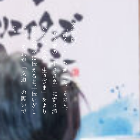
文道の願い
「
書
く
こ
と
」
を
通
じ
て
、
そ
の
人
、
そ
の
企
業
の
「
生
き
ざ
ま
」
に
寄
り
添
い
た
い
。
そ
の
「
生
き
ざ
ま
」
を
よ
り
多
く
の
方
々
に
伝
え
る
お
手
伝
い
が
し
た
い
。
そ
れ
が
「
文
道
」
の
願
い
で
す
。