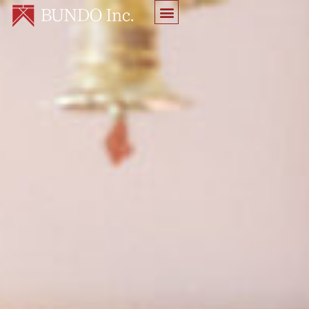
内
容
を
ス
キ
ッ
プ