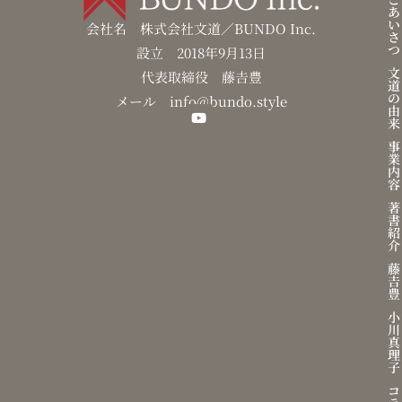
う
あ
い
会社名 株式会社文道／BUNDO Inc.
さ
つ
設立 2018年9月13日
文
代表取締役 藤𠮷豊
道
の
メール info@bundo.style
由
来
Y
o
事
u
業
t
内
u
容
b
著
e
書
紹
介
藤
𠮷
豊
小
川
真
理
子
コ