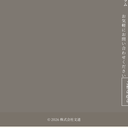
ラ
ム
お
気
軽
に
お
問
い
合
わ
せ
く
だ
さ
い
© 2026 株式会社文道