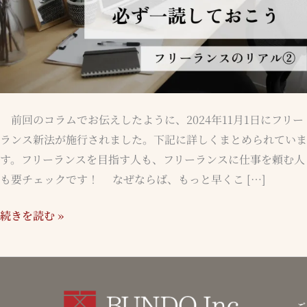
ー
ラ
ン
ス
新
法
前回のコラムでお伝えしたように、2024年11月1日にフリー
は
ランス新法が施行されました。下記に詳しくまとめられていま
必
す。フリーランスを目指す人も、フリーランスに仕事を頼む人
ず
も要チェックです！ なぜならば、もっと早くこ […]
一
読
続きを読む »
し
て
お
こ
ご