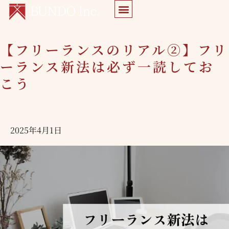
内
容
を
【フリーランスのリアル②】フリ
【フ
ス
リ
ーランス新法は必ず一読してお
キ
ー
こう
ッ
ラ
プ
ン
ス
2025年4月1日
の
リ
ア
ル
②】
フ
リ