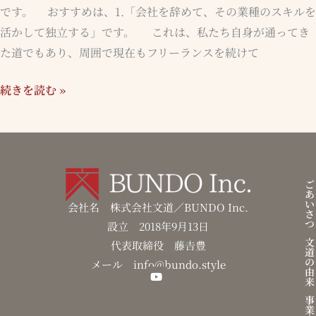
な
です。 おすすめは、1.「会社を辞めて、その業種のスキルを
る
活かして独立する」です。 これは、私たち自身が通ってき
5
た道でもあり、周囲で現在もフリーランスを続けて
つ
続きを読む »
の
方
法
ご
あ
い
会社名 株式会社文道／BUNDO Inc.
さ
つ
設立 2018年9月13日
文
代表取締役 藤𠮷豊
道
の
メール info@bundo.style
由
来
Y
o
事
u
業