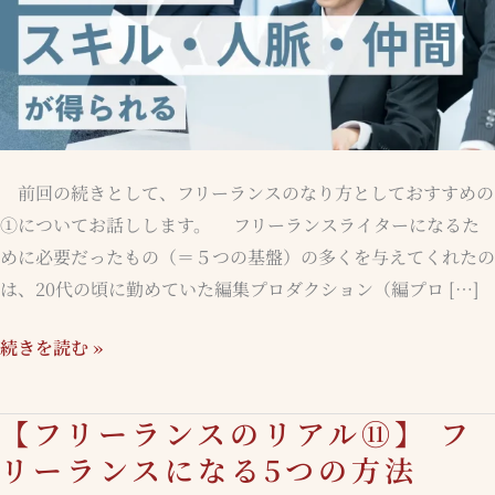
員
時
代
は、
ス
キ
前回の続きとして、フリーランスのなり方としておすすめの
ル、
①についてお話しします。 フリーランスライターになるた
人
めに必要だったもの（＝５つの基盤）の多くを与えてくれたの
脈、
は、20代の頃に勤めていた編集プロダクション（編プロ […]
仲
間
続きを読む »
が
得
【フリーランスのリアル⑪】 フ
【フ
ら
リ
リーランスになる5つの方法
れ
ー