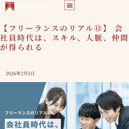
内
容
を
【フリーランスのリアル⑫】 会
【フ
ス
リ
社員時代は、スキル、人脈、仲間
キ
ー
が得られる
ッ
ラ
プ
ン
ス
2026年2月1日
の
リ
ア
ル
⑫】
会
社