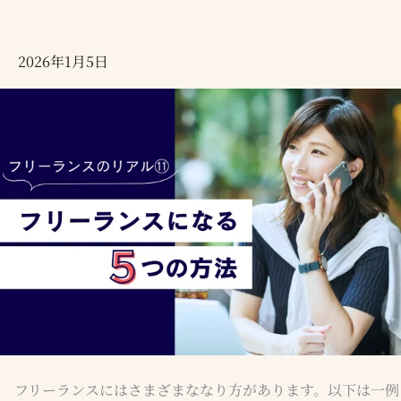
る
ラ
ン
2026年1月5日
ス
の
リ
ア
ル
⑪】
フ
リ
ー
ラ
ン
ス
に
フリーランスにはさまざまななり方があります。以下は一例