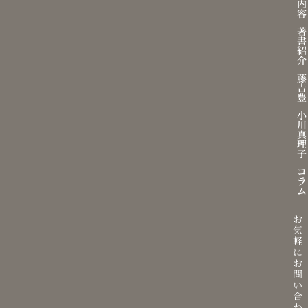
t
内
u
容
b
著
e
書
紹
介
藤
𠮷
豊
小
川
真
理
子
コ
ラ
ム
お
気
軽
に
お
問
い
合
わ