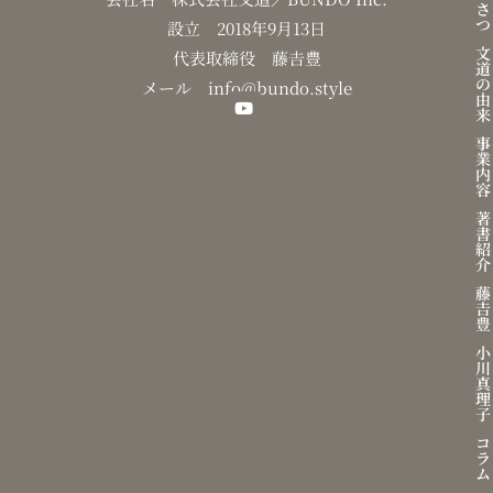
さ
つ
設立 2018年9月13日
文
代表取締役 藤𠮷豊
道
の
メール info@bundo.style
由
来
Y
o
事
u
業
t
内
u
容
b
著
e
書
紹
介
藤
𠮷
豊
小
川
真
理
子
コ
ラ
ム