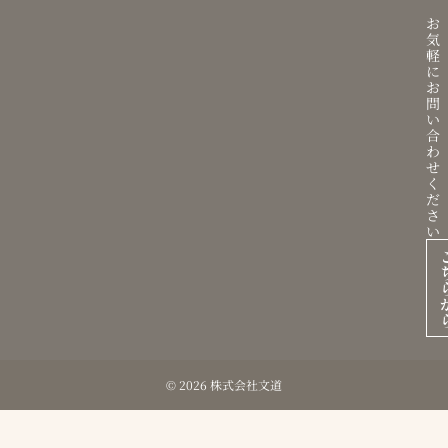
お
気
軽
に
お
問
い
合
わ
せ
く
だ
さ
い
© 2026 株式会社文道