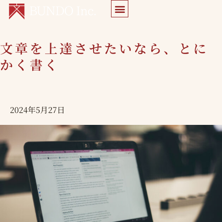
内
容
を
文章を上達させたいなら、とに
文
ス
章
かく書く
キ
を
ッ
上
プ
達
2024年5月27日
さ
せ
た
い
な
ら、
と
に