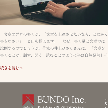
か
く
書
く
文章のプロの多くが、「文章を上達させたいなら、とにかく
書きなさい」 と口を揃えます。 なぜ、書く量と文章力は
比例するのでしょうか。作家の井上ひさしさんは、 「文章を
書くことは、話す、聞く、読むことのように半ば自然発生 […]
続きを読む »
ご
あ
い
会社名 株式会社文道／BUNDO Inc.