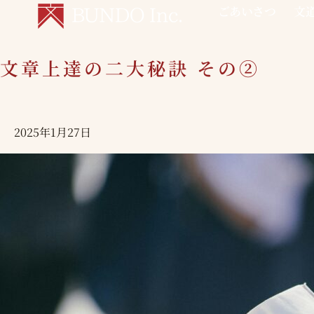
内
ごあいさつ
文
容
を
文章上達の二大秘訣 その②
文
ス
章
キ
上
ッ
達
プ
2025年1月27日
の
二
大
秘
訣
そ
の
②